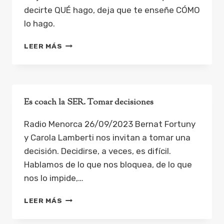
decirte QUÉ hago, deja que te enseñe CÓMO
lo hago.
BERNAT
LEER MÁS
FORTUNY
COACH
EQUIPOS
FORMADOR
DISC
Es coach la SER. Tomar decisiones
Radio Menorca 26/09/2023 Bernat Fortuny
y Carola Lamberti nos invitan a tomar una
decisión. Decidirse, a veces, es difícil.
Hablamos de lo que nos bloquea, de lo que
nos lo impide,…
ES
LEER MÁS
COACH
LA