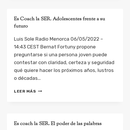
SER.
TOMAR
DECISIONES
Es Coach la SER. Adolescentes frente a su
futuro
Luis Sole Radio Menorca 06/05/2022 –
14:43 CEST Bernat Fortuny propone
preguntarse si una persona joven puede
contestar con claridad, certeza y seguridad
qué quiere hacer los próximos años, lustros
o décadas…
ES
LEER MÁS
COACH
LA
SER.
ADOLESCENTES
FRENTE
Es coach la SER. El poder de las palabras
A