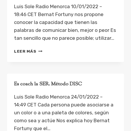
SU
Luis Sole Radio Menorca 10/01/2022 –
FUTURO
18:46 CET Bernat Fortuny nos propone
conocer la capacidad que tienen las
palabras de comunicar bien, mejor o peor Es
tan sencillo que no parece posible; utilizar…
ES
LEER MÁS
COACH
LA
SER.
EL
PODER
Es coach la SER. Método DISC
DE
LAS
Luis Sole Radio Menorca 24/01/2022 –
PALABRAS
14:49 CET Cada persona puede asociarse a
un color o a una paleta de colores, según
como sea y actúe Nos explica hoy Bernat
Fortuny que el…