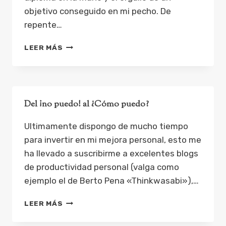
objetivo conseguido en mi pecho. De
repente…
MAMA,
LEER MÁS
YA
SOY
PRACTITIONER
EN PNL
Del ¡no puedo! al ¿Cómo puedo?
Ultimamente dispongo de mucho tiempo
para invertir en mi mejora personal, esto me
ha llevado a suscribirme a excelentes blogs
de productividad personal (valga como
ejemplo el de Berto Pena «Thinkwasabi»),…
DEL
LEER MÁS
¡NO
PUEDO!