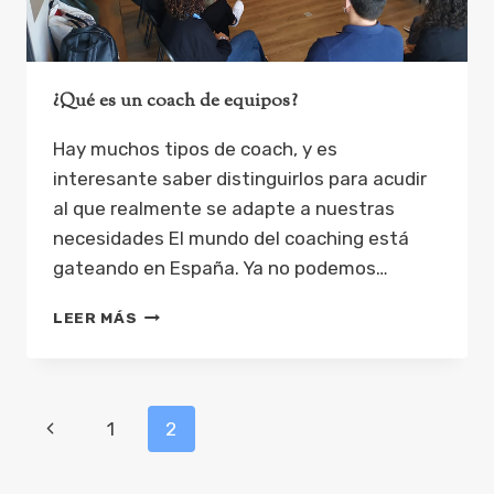
¿Qué es un coach de equipos?
Hay muchos tipos de coach, y es
interesante saber distinguirlos para acudir
al que realmente se adapte a nuestras
necesidades El mundo del coaching está
gateando en España. Ya no podemos…
¿QUÉ
LEER MÁS
ES
UN
COACH
DE
Navegación
Página
1
2
EQUIPOS?
anterior
de